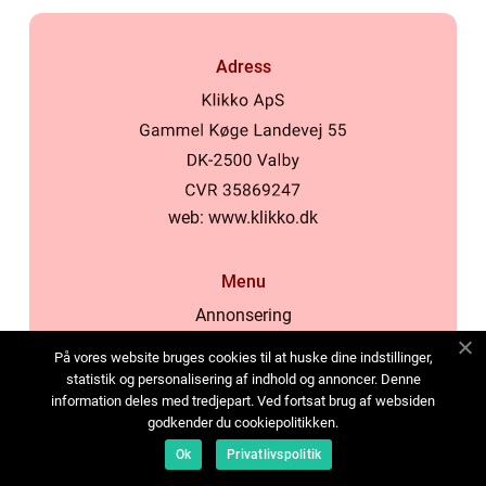
Adress
web:
www.klikko.dk
Menu
Annonsering
Om oss
På vores website bruges cookies til at huske dine indstillinger,
Cookies
statistik og personalisering af indhold og annoncer. Denne
information deles med tredjepart. Ved fortsat brug af websiden
Kontakta oss
godkender du cookiepolitikken.
Sitemap
Ok
Privatlivspolitik