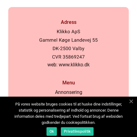
Adress
web:
www.klikko.dk
Menu
Annonsering
Om oss
På vores website bruges cookies til at huske dine indstillinger,
Cookies
statistik og personalisering af indhold og annoncer. Denne
information deles med tredjepart. Ved fortsat brug af websiden
Kontakta oss
godkender du cookiepolitikken.
Sitemap
Ok
Privatlivspolitik