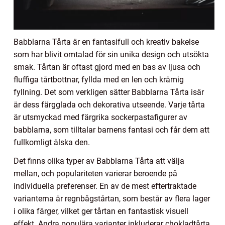
Babblarna Tårta är en fantasifull och kreativ bakelse
som har blivit omtalad för sin unika design och utsökta
smak. Tårtan är oftast gjord med en bas av ljusa och
fluffiga tårtbottnar, fyllda med en len och krämig
fyllning. Det som verkligen sätter Babblarna Tårta isär
är dess färgglada och dekorativa utseende. Varje tårta
är utsmyckad med färgrika sockerpastafigurer av
babblarna, som tilltalar barnens fantasi och får dem att
fullkomligt älska den.
Det finns olika typer av Babblarna Tårta att välja
mellan, och populariteten varierar beroende på
individuella preferenser. En av de mest eftertraktade
varianterna är regnbågstårtan, som består av flera lager
i olika färger, vilket ger tårtan en fantastisk visuell
effekt. Andra populära varianter inkluderar chokladtårta