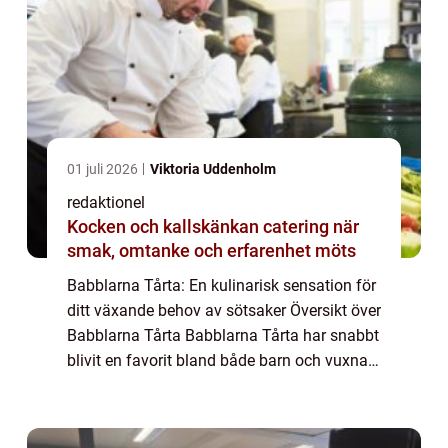
01 juli 2026
Viktoria Uddenholm
redaktionel
Kocken och kallskänkan catering när
smak, omtanke och erfarenhet möts
Babblarna Tårta: En kulinarisk sensation för
ditt växande behov av sötsaker Översikt över
Babblarna Tårta Babblarna Tårta har snabbt
blivit en favorit bland både barn och vuxna,
och det är inte svårt att förstå varför. Denna
unika tårta tar inspirati...