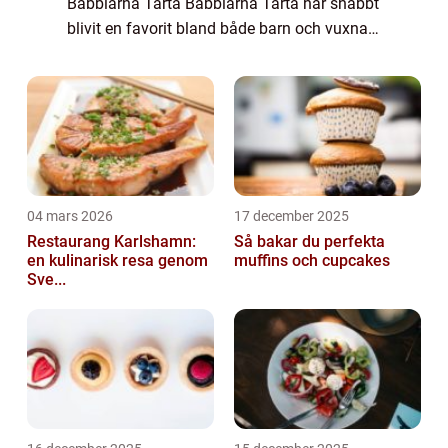
Babblarna Tårta Babblarna Tårta har snabbt
blivit en favorit bland både barn och vuxna,
och det är inte svårt att förstå varför. Denna
unika tårta tar inspirati...
04 mars 2026
17 december 2025
Restaurang Karlshamn:
Så bakar du perfekta
en kulinarisk resa genom
muffins och cupcakes
Sve...