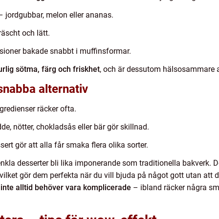
 jordgubbar, melon eller ananas.
äscht och lätt.
sioner bakade snabbt i muffinsformar.
urlig sötma, färg och friskhet
, och är dessutom hälsosammare alt
snabba alternativ
redienser räcker ofta.
e, nötter, chokladsås eller bär gör skillnad.
rt gör att alla får smaka flera olika sorter.
kla desserter bli lika imponerande som traditionella bakverk. 
 vilket gör dem perfekta när du vill bjuda på något gott utan att 
 inte alltid behöver vara komplicerade
– ibland räcker några sma