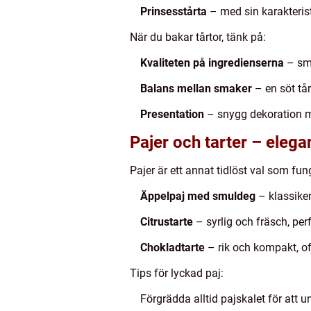
Prinsesstårta
– med sin karakterist
När du bakar tårtor, tänk på:
Kvaliteten på ingredienserna
– smö
Balans mellan smaker
– en söt tår
Presentation
– snygg dekoration me
Pajer och tarter – elega
Pajer är ett annat tidlöst val som f
Äppelpaj med smuldeg
– klassiker
Citrustarte
– syrlig och fräsch, perf
Chokladtarte
– rik och kompakt, of
Tips för lyckad paj:
Förgrädda alltid pajskalet för att 