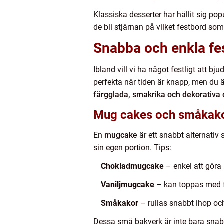
Klassiska desserter har hållit sig po
de bli stjärnan på vilket festbord so
Snabba och enkla fes
Ibland vill vi ha något festligt att b
perfekta när tiden är knapp, men du 
färgglada, smakrika och dekorativa 
Mug cakes och småkak
En
mugcake
är ett snabbt alternativ 
sin egen portion. Tips:
Chokladmugcake
– enkel att göra
Vaniljmugcake
– kan toppas med fä
Småkakor
– rullas snabbt ihop och
Dessa små bakverk är inte bara sna