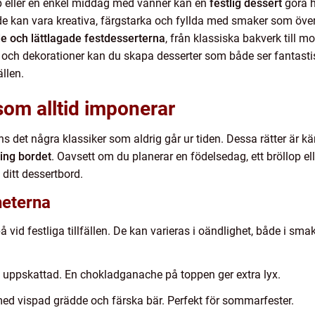
op eller en enkel middag med vänner kan en
festlig dessert
göra he
de kan vara kreativa, färgstarka och fyllda med smaker som överra
e och lättlagade festdesserterna
, från klassiska bakverk till m
r och dekorationer kan du skapa desserter som både ser fantast
ällen.
som alltid imponerar
nns det några klassiker som aldrig går ur tiden. Dessa rätter är k
ing bordet
. Oavsett om du planerar en födelsedag, ett bröllop e
l ditt dessertbord.
gheterna
å vid festliga tillfällen. De kan varieras i oändlighet, både i s
tid uppskattad. En chokladganache på toppen ger extra lyx.
med vispad grädde och färska bär. Perfekt för sommarfester.