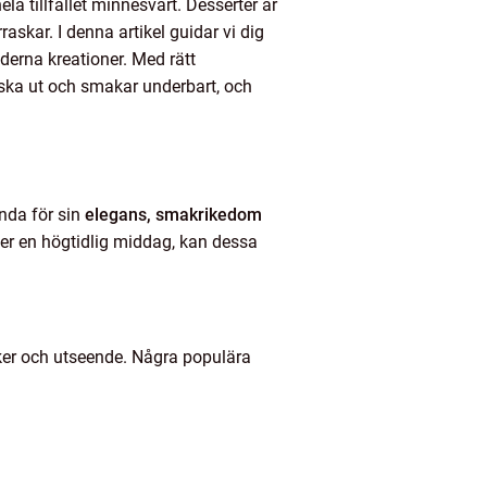
la tillfället minnesvärt. Desserter är
skar. I denna artikel guidar vi dig
oderna kreationer. Med rätt
iska ut och smakar underbart, och
ända för sin
elegans, smakrikedom
ller en högtidlig middag, kan dessa
maker och utseende. Några populära