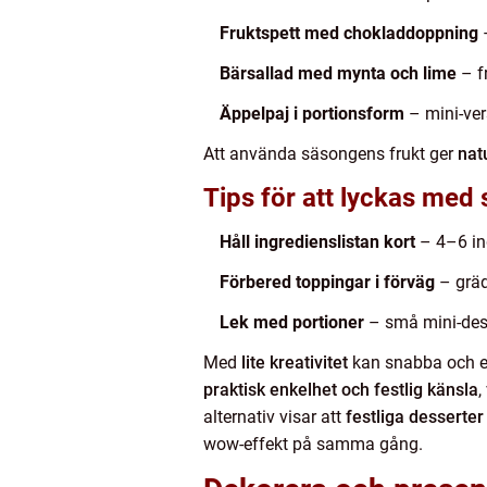
Fruktspett med chokladdoppning
–
Bärsallad med mynta och lime
– fr
Äppelpaj i portionsform
– mini-ver
Att använda säsongens frukt ger
nat
Tips för att lyckas med 
Håll ingredienslistan kort
– 4–6 ing
Förbered toppingar i förväg
– grädd
Lek med portioner
– små mini-desse
Med
lite kreativitet
kan snabba och en
praktisk enkelhet och festlig känsla
,
alternativ visar att
festliga desserter
wow-effekt på samma gång.