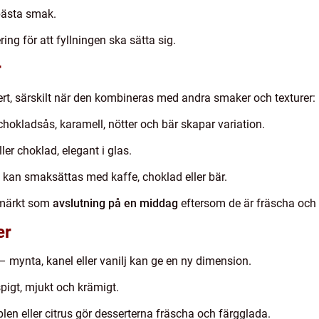
bästa smak.
ing för att fyllningen ska sätta sig.
r
ert, särskilt när den kombineras med andra smaker och texturer:
hokladsås, karamell, nötter och bär skapar variation.
ler choklad, elegant i glas.
an smaksättas med kaffe, choklad eller bär.
tmärkt som
avslutning på en middag
eftersom de är fräscha och 
er
– mynta, kanel eller vanilj kan ge en ny dimension.
pigt, mjukt och krämigt.
len eller citrus gör desserterna fräscha och färgglada.