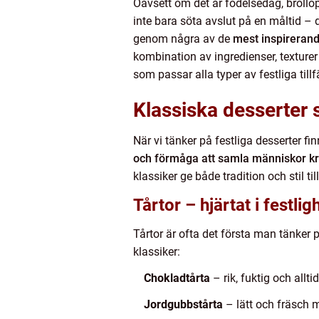
Oavsett om det är födelsedag, bröll
inte bara söta avslut på en måltid – 
genom några av de
mest inspirerand
kombination av ingredienser, texture
som passar alla typer av festliga tillf
Klassiska desserter 
När vi tänker på festliga desserter fi
och förmåga att samla människor kr
klassiker ge både tradition och stil til
Tårtor – hjärtat i festli
Tårtor är ofta det första man tänker p
klassiker:
Chokladtårta
– rik, fuktig och all
Jordgubbstårta
– lätt och fräsch 