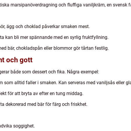
iska marsipanöverdragning och fluffiga vaniljkräm, en svensk fa
r, ägg och choklad påverkar smaken mest.
ta kan bli mer spännande med en syrlig fruktfyllning.
d bär, chokladspån eller blommor gör tårtan festlig.
nt och gott
ungerar både som dessert och fika. Några exempel:
n som alltid faller i smaken. Kan serveras med vaniljsås eller gl
ekt för att bryta av efter en tung middag.
ta dekorerad med bär för färg och friskhet.
undvika soggighet.