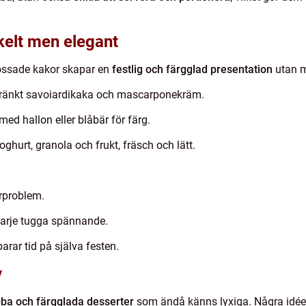
kelt men elegant
rossade kakor skapar en
festlig och färgglad presentation
utan m
dränkt savoiardikaka och mascarponekräm.
ed hallon eller blåbär för färg.
oghurt, granola och frukt, fräsch och lätt.
ärproblem.
varje tugga spännande.
sparar tid på själva festen.
v
ba och färgglada desserter
som ändå känns lyxiga. Några idée