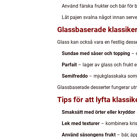
Använd färska frukter och bär för 
Låt pajen svalna något innan server
Glassbaserade klassike
Glass kan också vara en festlig dess
Sundae med såser och topping
– c
Parfait
– lager av glass och frukt el
Semifreddo
– mjukglasskaka som k
Glassbaserade desserter fungerar u
Tips för att lyfta klassik
Smaksätt med örter eller kryddor
Lek med texturer
– kombinera kris
Använd säsongens frukt
– bär, äpp