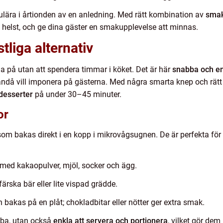
pulära i årtionden av en anledning. Med rätt kombination av
smak
m helst, och ge dina gäster en smakupplevelse att minnas.
tliga alternativ
juda på utan att spendera timmar i köket. Det är här
snabba och en
ändå vill imponera på gästerna. Med några smarta knep och rätt
desserter
på under 30–45 minuter.
or
som bakas direkt i en kopp i mikrovågsugnen. De är perfekta för s
 med kakaopulver, mjöl, socker och ägg.
rska bär eller lite vispad grädde.
 bakas på en plåt; chokladbitar eller nötter ger extra smak.
bba, utan också
enkla att servera och portionera
, vilket gör dem