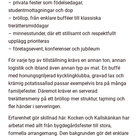
– privata fester som födelsedagar,
studentmottagningar och dop
– bröllop, från enklare bufféer till klassiska
trerättersmiddagar
– minnesstunder, där ett stillsamt och respektfullt
upplägg prioriteras
– företagsevent, konferenser och jubileum
För varje typ av tillställning krävs en annan ton, annan
logistik och ibland även annan typ av mat. En buffé
med honungsgriljerad kycklingklubba, gravad lax och
krämig potatissallad passar exempelvis bra på många
familjefester. Däremot kräver en serverad
trerättersmeny på ett bröllop mer struktur, tajming och
fler händer i serveringen.
Erfarenhet gör skillnad här. Kocken och Kallskänkan har
arbetat med allt från bygdegårdsfester till stora,
formella arrangemang. Den bakgrunden gör det enklare