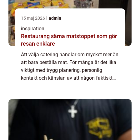
15 maj 2026
admin
inspiration
Restaurang särna matstoppet som gör
resan enklare
Att välja catering handlar om mycket mer än
att bara beställa mat. För många är det lika
viktigt med trygg planering, personlig
kontakt och känslan av att någon faktiskt
bryr sig om hela tillställningen. I Uppsala
med omnejd har Kocken och Kallskänka...