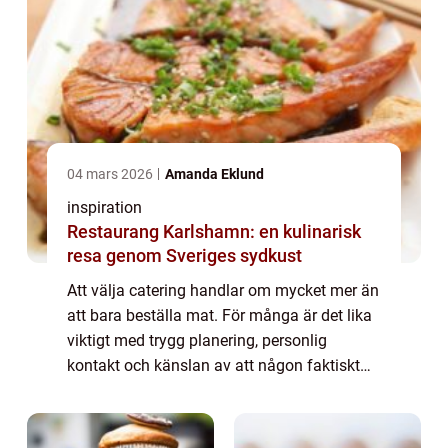
04 mars 2026
Amanda Eklund
inspiration
Restaurang Karlshamn: en kulinarisk
resa genom Sveriges sydkust
Att välja catering handlar om mycket mer än
att bara beställa mat. För många är det lika
viktigt med trygg planering, personlig
kontakt och känslan av att någon faktiskt
bryr sig om hela tillställningen. I Uppsala
med omnejd har Kocken och Kallskänka...