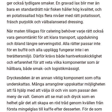
ger också tydligare smaker. En gravad lax blir mer än
bara en standardrätt när fisken håller hög kvalitet, och
en potatissallad höjs flera nivåer med rätt potatissort,
fräsch purjolök och välbalanserad dressing.
När maten tillagas för catering behöver varje rätt också
vara genomtänkt för att klara transport, uppdukning
och ibland längre serveringstid. Alla rätter passar inte
för en buffé och alla upplägg fungerar inte i en
trerättersmiljö. Därför krävs både hantverksskicklighet
och erfarenhet för att veta vilka komponenter som är
hållbara, både smak- och logistikmässigt.
Dryckesdelen är en annan viktig komponent som ofta
underskattas. Många arrangörer uppskattar möjligheten
att få hjälp med att välja öl och vin som passar den
meny de valt. Genom att se mat och dryck som en
helhet går det att skapa en röd tråd genom kvällen från
första mingelglas till kaffe efter desserten. För de som