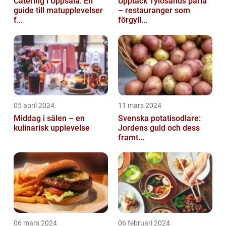
Catering i Uppsala: En
Upptäck Tylösands pärla
guide till matupplevelser
– restauranger som
f...
förgyll...
05 april 2024
11 mars 2024
Middag i sälen – en
Svenska potatisodlare:
kulinarisk upplevelse
Jordens guld och dess
framt...
06 mars 2024
06 februari 2024