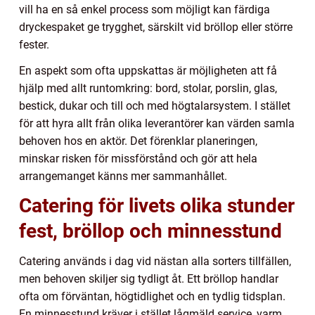
vill ha en så enkel process som möjligt kan färdiga
dryckespaket ge trygghet, särskilt vid bröllop eller större
fester.
En aspekt som ofta uppskattas är möjligheten att få
hjälp med allt runtomkring: bord, stolar, porslin, glas,
bestick, dukar och till och med högtalarsystem. I stället
för att hyra allt från olika leverantörer kan värden samla
behoven hos en aktör. Det förenklar planeringen,
minskar risken för missförstånd och gör att hela
arrangemanget känns mer sammanhållet.
Catering för livets olika stunder
fest, bröllop och minnesstund
Catering används i dag vid nästan alla sorters tillfällen,
men behoven skiljer sig tydligt åt. Ett bröllop handlar
ofta om förväntan, högtidlighet och en tydlig tidsplan.
En minnesstund kräver i stället lågmäld service, varm