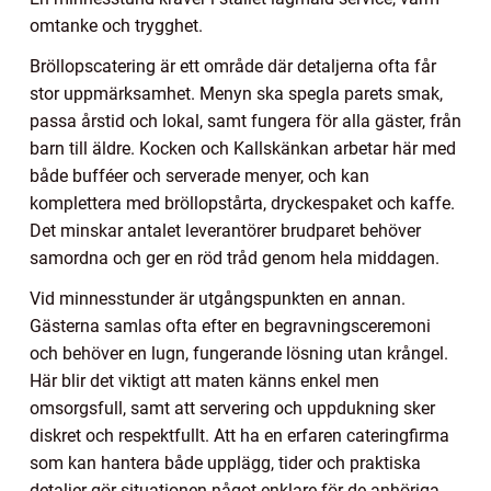
omtanke och trygghet.
Bröllopscatering är ett område där detaljerna ofta får
stor uppmärksamhet. Menyn ska spegla parets smak,
passa årstid och lokal, samt fungera för alla gäster, från
barn till äldre. Kocken och Kallskänkan arbetar här med
både bufféer och serverade menyer, och kan
komplettera med bröllopstårta, dryckespaket och kaffe.
Det minskar antalet leverantörer brudparet behöver
samordna och ger en röd tråd genom hela middagen.
Vid minnesstunder är utgångspunkten en annan.
Gästerna samlas ofta efter en begravningsceremoni
och behöver en lugn, fungerande lösning utan krångel.
Här blir det viktigt att maten känns enkel men
omsorgsfull, samt att servering och uppdukning sker
diskret och respektfullt. Att ha en erfaren cateringfirma
som kan hantera både upplägg, tider och praktiska
detaljer gör situationen något enklare för de anhöriga.