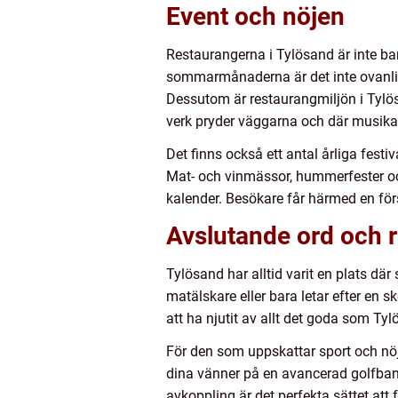
Event och nöjen
Restaurangerna i Tylösand är inte ba
sommarmånaderna är det inte ovanlig
Dessutom är restaurangmiljön i Tylös
verk pryder väggarna och där musikal
Det finns också ett antal årliga fest
Mat- och vinmässor, hummerfester oc
kalender. Besökare får härmed en för
Avslutande ord och
Tylösand har alltid varit en plats d
matälskare eller bara letar efter en 
att ha njutit av allt det goda som Ty
För den som uppskattar sport och nö
dina vänner på en avancerad golfbana
avkoppling är det perfekta sättet att 