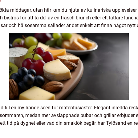
tsökta middagar, utan här kan du njuta av kulinariska upplevels
h bistros för att ta del av en fräsch brunch eller ett lättare lun
r och hälsosamma sallader är det enkelt att finna något nytt
 till en myllrande scen för matentusiaster. Elegant inredda rest
sommaren, medan mer avslappnade pubar och grillar erbjuder en 
ett tid på dygnet eller vad din smaklök begär, har Tylösand en 