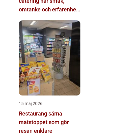
catering när smak,
omtanke och erfarenhet
möts
15 maj 2026
Restaurang särna
matstoppet som gör
resan enklare