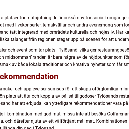
ra platser för matnjutning de är också nav för socialt umgänge 
t med livekonserter, temakvällar och andra evenemang som locka
and tätt integrerad med områdets kulturella och nöjesliv. Här k
iska talanger från regionen stegar upp på scenen för att underh
ivaler och event som tar plats i Tylösand, vilka ger restaurangbes
h midsommarfiranden är bara några av de höjdpunkter som förs
smak av både lokala traditioner och kreativa nyheter som får sm
 rekommendation
är smaker och upplevelser samsas för att skapa oförglömliga mi
skön plats att äta och koppla av på, så tillgodoser Tylösands re
lösand har att erbjuda, kan ytterligare rekommendationer vara på 
je i kombination med god mat, missa inte att besöka Golfarenan
, och därefter njuta av ett välförtjänt mål mat. Kombinationen 
fullända din dag i Tylösand.