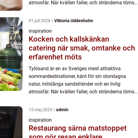
atmosfär. När kvällen faller, och stränderna töms,
fortsä...
01 juli 2026
Viktoria Uddenholm
inspiration
Kocken och kallskänkan
catering när smak, omtanke och
erfarenhet möts
Tylösand är en av Sveriges mest attraktiva
sommardestinationer, känt för sin storslagna
natur, milslånga sandstränder och en livlig
atmosfär. När kvällen faller, och stränderna töms,
fortsä...
15 maj 2026
admin
inspiration
Restaurang särna matstoppet
som gör resan enklare