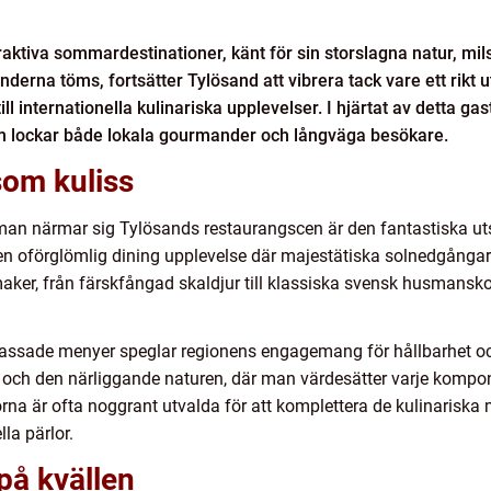
aktiva sommardestinationer, känt för sin storslagna natur, mil
änderna töms, fortsätter Tylösand att vibrera tack vare ett rik
 till internationella kulinariska upplevelser. I hjärtat av detta
som lockar både lokala gourmander och långväga besökare.
som kuliss
 man närmar sig Tylösands restaurangscen är den fantastiska uts
 en oförglömlig dining upplevelse där majestätiska solnedgångar 
maker, från färskfångad skaldjur till klassiska svensk husmanskost
ssade menyer speglar regionens engagemang för hållbarhet och 
a och den närliggande naturen, där man värdesätter varje kom
orna är ofta noggrant utvalda för att komplettera de kulinariska
lla pärlor.
 på kvällen