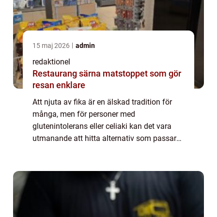
15 maj 2026
admin
redaktionel
Restaurang särna matstoppet som gör
resan enklare
Att njuta av fika är en älskad tradition för
många, men för personer med
glutenintolerans eller celiaki kan det vara
utmanande att hitta alternativ som passar
deras kostbehov. Med ökande medvetenhet
om glutenintolerans och efterfrågan på
glutenfria a...