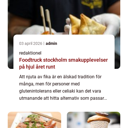
03 april 2026
admin
redaktionel
Foodtruck stockholm smakupplevelser
på hjul året runt
Att njuta av fika är en älskad tradition för
många, men för personer med
glutenintolerans eller celiaki kan det vara
utmanande att hitta alternativ som passar
deras kostbehov. Med ökande medvetenhet
om glutenintolerans och efterfrågan på
glutenfria a...