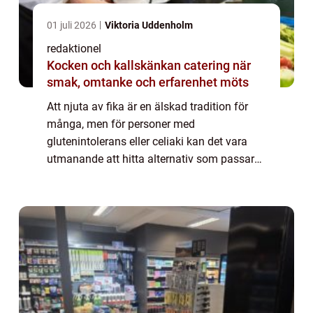
01 juli 2026
Viktoria Uddenholm
redaktionel
Kocken och kallskänkan catering när
smak, omtanke och erfarenhet möts
Att njuta av fika är en älskad tradition för
många, men för personer med
glutenintolerans eller celiaki kan det vara
utmanande att hitta alternativ som passar
deras kostbehov. Med ökande medvetenhet
om glutenintolerans och efterfrågan på
glutenfria a...