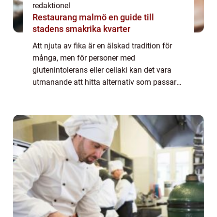
redaktionel
Restaurang malmö en guide till
stadens smakrika kvarter
Att njuta av fika är en älskad tradition för
många, men för personer med
glutenintolerans eller celiaki kan det vara
utmanande att hitta alternativ som passar
deras kostbehov. Med ökande medvetenhet
om glutenintolerans och efterfrågan på
glutenfria a...