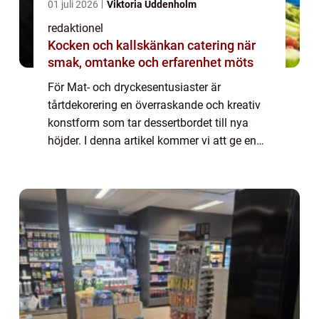
01 juli 2026
Viktoria Uddenholm
redaktionel
Kocken och kallskänkan catering när
smak, omtanke och erfarenhet möts
För Mat- och dryckesentusiaster är
tårtdekorering en överraskande och kreativ
konstform som tar dessertbordet till nya
höjder. I denna artikel kommer vi att ge en
grundlig översikt över dekorationstekniker,
typer av tårtdekorationer, populära trender...