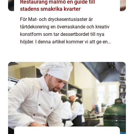
Restaurang malmö en guide till
stadens smakrika kvarter
För Mat- och dryckesentusiaster är
tårtdekorering en överraskande och kreativ
konstform som tar dessertbordet till nya
höjder. I denna artikel kommer vi att ge en
grundlig översikt över dekorationstekniker,
typer av tårtdekorationer, populära trender...