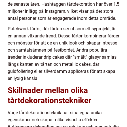
de senaste åren. Hashtaggen tårtdekoration har över 1,5
miljoner inlägg på Instagram, vilket visar på det stora
antal personer som är engagerade inom detta område.
Patchwork tårtor, där tårtan ser ut som ett syprojekt, är
en annan växande trend. Dessa tårtor kombinerar färger
och mönster för att ge en unik look och skapar intresse
och samtalsämnen på festbordet. Andra populära
trender inkluderar drip cakes där ”smält” glasyr samlas
längs kanten av tårtan och metallic cakes, där
guldfoliering eller silverdamm appliceras för att skapa
en lyxig känsla.
Skillnader mellan olika
tårtdekorationstekniker
Varje tårtdekorationsteknik har sina egna unika
egenskaper och skapar olika visuella effekter.
Buttercream-dekoration ger en mjukare och mer naturlig