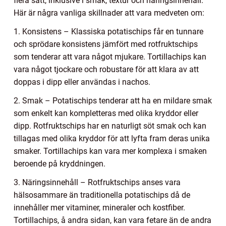
flera sätt, inklusive i smak, textur och näringsinnehåll.
Här är några vanliga skillnader att vara medveten om:
1. Konsistens – Klassiska potatischips får en tunnare
och sprödare konsistens jämfört med rotfruktschips
som tenderar att vara något mjukare. Tortillachips kan
vara något tjockare och robustare för att klara av att
doppas i dipp eller användas i nachos.
2. Smak – Potatischips tenderar att ha en mildare smak
som enkelt kan kompletteras med olika kryddor eller
dipp. Rotfruktschips har en naturligt söt smak och kan
tillagas med olika kryddor för att lyfta fram deras unika
smaker. Tortillachips kan vara mer komplexa i smaken
beroende på kryddningen.
3. Näringsinnehåll – Rotfruktschips anses vara
hälsosammare än traditionella potatischips då de
innehåller mer vitaminer, mineraler och kostfiber.
Tortillachips, å andra sidan, kan vara fetare än de andra