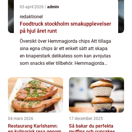
03 april 2026
admin
redaktionel
Foodtruck stockholm smakupplevelser
på hjul året runt
Översikt över Hemmagjorda chips Att tillaga
sina egna chips är ett enkelt sätt att skapa
en knaperstark delikatess som kan avnjutas
som snacks eller tillbehör. Hemmagjorda
chips ger också möjlighet till kreativitet och
variation då det finns ett bret...
04 mars 2026
17 december 2025
Restaurang Karlshamn:
Så bakar du perfekta
en kulinarisk resa genom
muffins och cupcakes