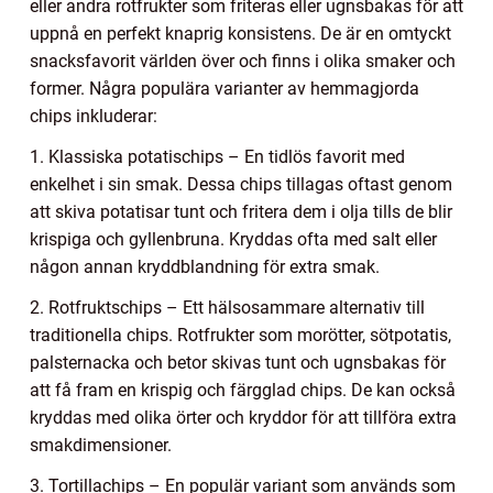
eller andra rotfrukter som friteras eller ugnsbakas för att
uppnå en perfekt knaprig konsistens. De är en omtyckt
snacksfavorit världen över och finns i olika smaker och
former. Några populära varianter av hemmagjorda
chips inkluderar:
1. Klassiska potatischips – En tidlös favorit med
enkelhet i sin smak. Dessa chips tillagas oftast genom
att skiva potatisar tunt och fritera dem i olja tills de blir
krispiga och gyllenbruna. Kryddas ofta med salt eller
någon annan kryddblandning för extra smak.
2. Rotfruktschips – Ett hälsosammare alternativ till
traditionella chips. Rotfrukter som morötter, sötpotatis,
palsternacka och betor skivas tunt och ugnsbakas för
att få fram en krispig och färgglad chips. De kan också
kryddas med olika örter och kryddor för att tillföra extra
smakdimensioner.
3. Tortillachips – En populär variant som används som