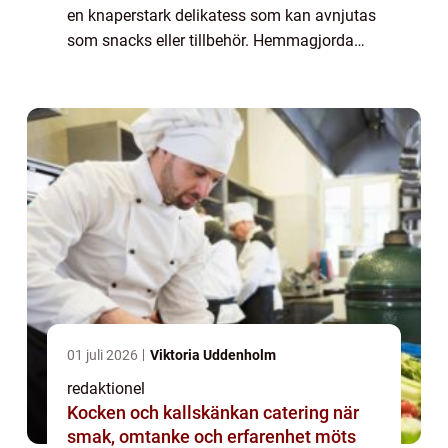
en knaperstark delikatess som kan avnjutas
som snacks eller tillbehör. Hemmagjorda
chips ger också möjlighet till kreativitet och
variation då det finns ett bret...
01 juli 2026
Viktoria Uddenholm
redaktionel
Kocken och kallskänkan catering när
smak, omtanke och erfarenhet möts