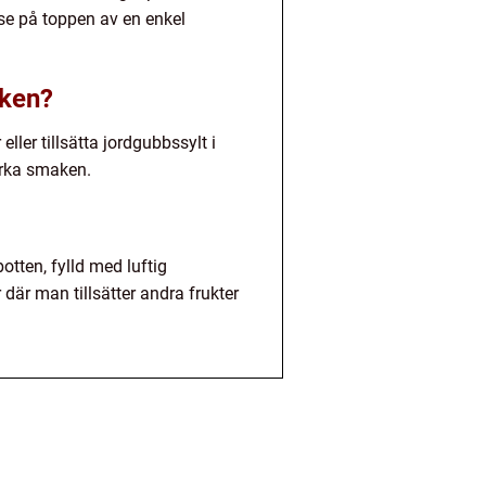
se på toppen av en enkel
aken?
ler tillsätta jordgubbssylt i
ärka smaken.
tten, fylld med luftig
där man tillsätter andra frukter