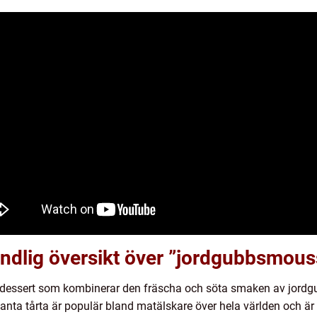
ndlig översikt över ”jordgubbsmous
 dessert som kombinerar den fräscha och söta smaken av jordg
a tårta är populär bland matälskare över hela världen och är ett p