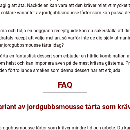
ig att äta. Nackdelen kan vara att den kräver relativt mycket tid
n enklare varianter av jordgubbsmousse tårtor som kan passa de
rna och följa en noggrann receptguide kan du säkerställa att di
undratals recept att välja mellan, så varför inte ge dig själv utm
ker jordgubbsmousse tårta idag?
rta en fantastisk dessert som erbjuder en härlig kombination a
som helst och kan imponera även på de mest kräsna gästerna. Pr
en förtrollande smaken som denna dessert har att erbjuda.
FAQ
variant av jordgubbsmousse tårta som kräv
v jordgubbsmousse tårtor som kräver mindre tid och arbete. Du k