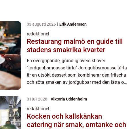
03 augusti 2026
Erik Andersson
redaktionel
Restaurang malmö en guide till
stadens smakrika kvarter
En övergripande, grundlig översikt över
”jordgubbsmousse tårta” Jordgubbsmousse tårta
är en utsökt dessert som kombinerar den fräscha
och söta smaken av jordgubbar med den lätta och
krämiga konsistensen av mousse. Denna
eleganta tårta är ...
01 juli 2026
Viktoria Uddenholm
redaktionel
Kocken och kallskänkan
catering när smak, omtanke och