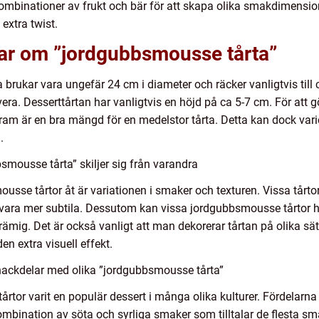
ombinationer av frukt och bär för att skapa olika smakdimension
 extra twist.
gar om ”jordgubbsmousse tårta”
 brukar vara ungefär 24 cm i diameter och räcker vanligtvis till 
ervera. Desserttårtan har vanligtvis en höjd på ca 5-7 cm. För 
am är en bra mängd för en medelstor tårta. Detta kan dock var
.
smousse tårta” skiljer sig från varandra
ousse tårtor åt är variationen i smaker och texturen. Vissa tårto
ra mer subtila. Dessutom kan vissa jordgubbsmousse tårtor ha
ämig. Det är också vanligt att man dekorerar tårtan på olika sä
en extra visuell effekt.
nackdelar med olika ”jordgubbsmousse tårta”
tårtor varit en populär dessert i många olika kulturer. Fördelar
mbination av söta och syrliga smaker som tilltalar de flesta sm