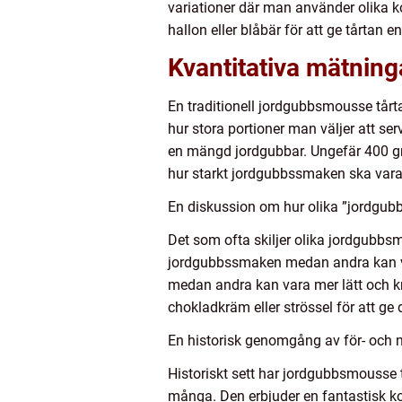
variationer där man använder olika k
hallon eller blåbär för att ge tårtan en
Kvantitativa mätnin
En traditionell jordgubbsmousse tårta
hur stora portioner man väljer att s
en mängd jordgubbar. Ungefär 400 gr
hur starkt jordgubbssmaken ska vara
En diskussion om hur olika ”jordgubb
Det som ofta skiljer olika jordgubbsm
jordgubbssmaken medan andra kan va
medan andra kan vara mer lätt och kr
chokladkräm eller strössel för att ge d
En historisk genomgång av för- och 
Historiskt sett har jordgubbsmousse 
många. Den erbjuder en fantastisk ko