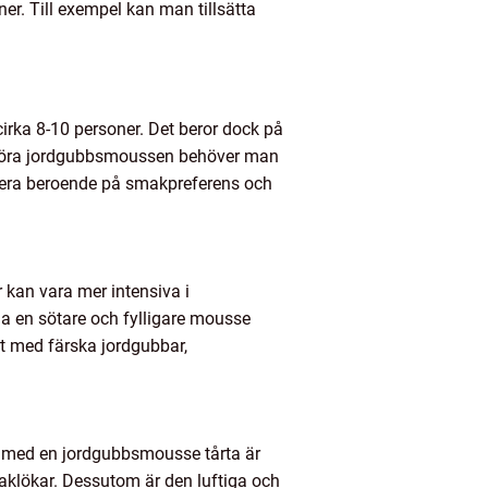
er. Till exempel kan man tillsätta
cirka 8-10 personer. Det beror dock på
att göra jordgubbsmoussen behöver man
iera beroende på smakpreferens och
r kan vara mer intensiva i
 en sötare och fylligare mousse
tt med färska jordgubbar,
na med en jordgubbsmousse tårta är
aklökar. Dessutom är den luftiga och