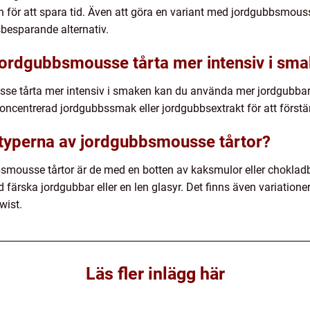
 för att spara tid. Även att göra en variant med jordgubbsmous
sbesparande alternativ.
jordgubbsmousse tårta mer intensiv i sm
se tårta mer intensiv i smaken kan du använda mer jordgubbar el
centrerad jordgubbssmak eller jordgubbsextrakt för att först
e typerna av jordgubbsmousse tårtor?
smousse tårtor är de med en botten av kaksmulor eller chokladbo
ska jordgubbar eller en len glasyr. Det finns även variationer 
twist.
Läs fler inlägg här