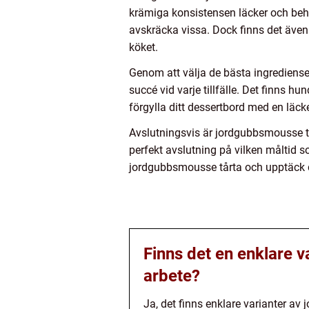
krämiga konsistensen läcker och behagl
avskräcka vissa. Dock finns det äve
köket.
Genom att välja de bästa ingrediense
succé vid varje tillfälle. Det finns h
förgylla ditt dessertbord med en läc
Avslutningsvis är jordgubbsmousse tå
perfekt avslutning på vilken måltid 
jordgubbsmousse tårta och upptäck d
Finns det en enklare 
arbete?
Ja, det finns enklare varianter a