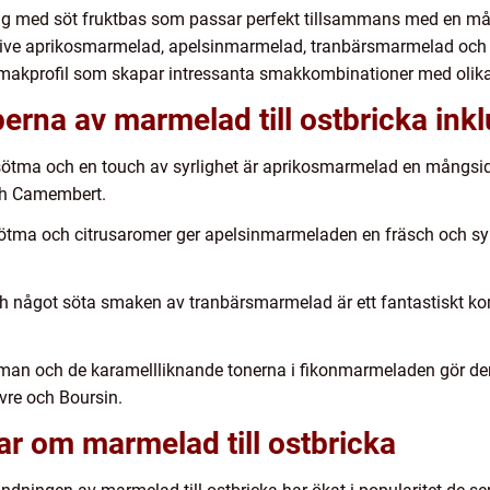
ing med söt fruktbas som passar perfekt tillsammans med en mång
usive aprikosmarmelad, apelsinmarmelad, tranbärsmarmelad och
makprofil som skapar intressanta smakkombinationer med olika
erna av marmelad till ostbricka inkl
ötma och en touch av syrlighet är aprikosmarmelad en mångsid
ch Camembert.
ötma och citrusaromer ger apelsinmarmeladen en fräsch och syrlig
h något söta smaken av tranbärsmarmelad är ett fantastiskt ko
man och de karamellliknande tonerna i fikonmarmeladen gör den 
vre och Boursin.
ar om marmelad till ostbricka