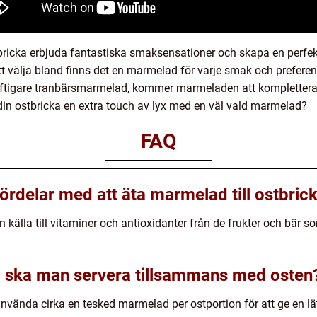
bricka erbjuda fantastiska smaksensationer och skapa en perfekt
t välja bland finns det en marmelad för varje smak och preferens
aftigare tranbärsmarmelad, kommer marmeladen att komplettera 
 din ostbricka en extra touch av lyx med en väl vald marmelad?
FAQ
ördelar med att äta marmelad till ostbric
n källa till vitaminer och antioxidanter från de frukter och bär 
ska man servera tillsammans med osten
nvända cirka en tesked marmelad per ostportion för att ge en lä