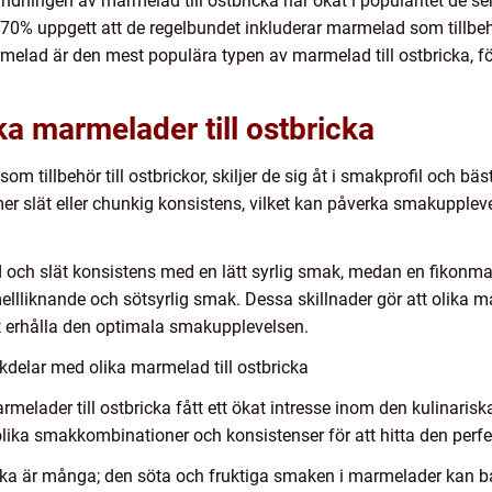
ndningen av marmelad till ostbricka har ökat i popularitet de s
70% uppgett att de regelbundet inkluderar marmelad som tillbehör
lad är den mest populära typen av marmelad till ostbricka, f
ka marmelader till ostbricka
om tillbehör till ostbrickor, skiljer de sig åt i smakprofil och b
r slät eller chunkig konsistens, vilket kan påverka smakupplev
 och slät konsistens med en lätt syrlig smak, medan en fikonm
lliknande och sötsyrlig smak. Dessa skillnader gör att olika m
t erhålla den optimala smakupplevelsen.
delar med olika marmelad till ostbricka
melader till ostbricka fått ett ökat intresse inom den kulinari
ika smakkombinationer och konsistenser för att hitta den perfek
cka är många; den söta och fruktiga smaken i marmelader kan b