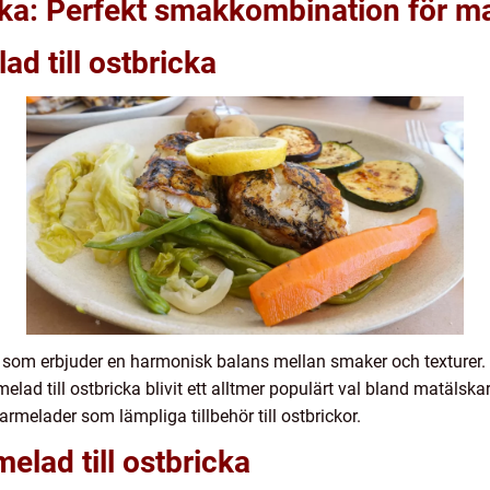
cka: Perfekt smakkombination för m
d till ostbricka
s som erbjuder en harmonisk balans mellan smaker och texturer. 
lad till ostbricka blivit ett alltmer populärt val bland matälsk
armelader som lämpliga tillbehör till ostbrickor.
elad till ostbricka