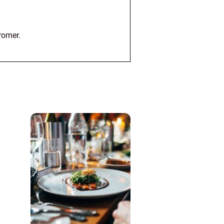
romer.