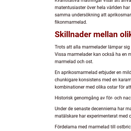
Kvantitativa mätningar visar att anvä
matentusiaster över hela världen har 
samma undersökning att aprikosmarme
fikonmarmelad.
Skillnader mellan oli
Trots att alla marmelader lämpar sig s
Vissa marmelader kan också ha en me
marmelad och ost.
En aprikosmarmelad erbjuder en mild
chunkigare konsistens med en karamel
kombinationer med olika ostar för at
Historisk genomgång av för- och nack
Under de senaste decennierna har mar
matälskare har experimenterat med ol
Fördelarna med marmelad till ostbri