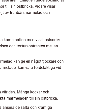
enaste åren. Enligt en undersökning av
 till sin ostbricka. Vidare visar
öljt av tranbärsmarmelad och
ästa kombination med visst ostsorter.
elsen och texturkontrasten mellan
armelad kan ge en något tjockare och
armelader kan vara fördelaktiga vid
ska världen. Många kockar och
ta marmeladen till sin ostbricka.
alansera de salta och krämiga