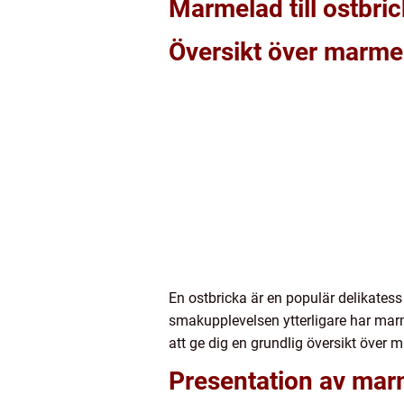
Marmelad till ostbri
Översikt över marmela
En ostbricka är en populär delikates
smakupplevelsen ytterligare har marme
att ge dig en grundlig översikt över m
Presentation av marm