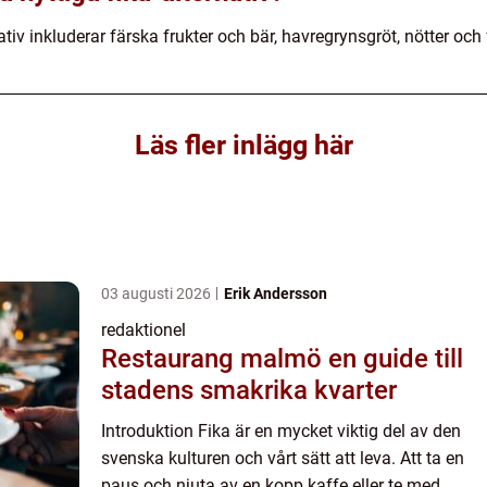
ativ inkluderar färska frukter och bär, havregrynsgröt, nötter oc
Läs fler inlägg här
03 augusti 2026
Erik Andersson
redaktionel
Restaurang malmö en guide till
stadens smakrika kvarter
Introduktion Fika är en mycket viktig del av den
svenska kulturen och vårt sätt att leva. Att ta en
paus och njuta av en kopp kaffe eller te med