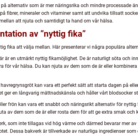
 vi på alternativ som är mer näringsrika och mindre processade än 
på fibrer, mineraler och vitaminer samt att undvika tillsatt socker
mellan att njuta och samtidigt ta hand om vår hälsa.
tation av ”nyttig fika”
ig fika att välja mellan. Här presenterar vi några populära altern
är är en utmärkt nyttig fikamöjlighet. De är naturligt söta och inn
ra för vår hälsa. Du kan njuta av dem som de är eller kombinera
avregrynsgröt kan vara ett perfekt sätt att starta dagen på eller
lket ger en långvarig mättnadskänsla och håller vårt blodsocker st
eller frön kan vara ett snabbt och näringsrikt alternativ för nyttig 
njuta av dem som de är eller rosta dem för att ge extra smak och k
k, som inte tillagas vid hög värme och därmed bevarar mer av s
tet. Dessa bakverk är tillverkade av naturliga ingredienser som