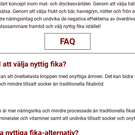
opulärt koncept inom mat- och dryckesvärlden. Genom att välja hä
lsa. Genom att välja frukt och bär, havregryn, nötter och frön e
bättre näringsintag och undvika de negativa effekterna av överdriv
hälsosammare framtid och välj nyttig fika istället!
FAQ
att välja nyttig fika?
utan att överbelasta kroppen med onyttiga ämnen. Det kan bidra t
och mindre tillsatt socker än traditionella fikabröd.
om är mer näringsrika och mindre processade än traditionella fika
 mineraler och vitaminer samt att undvika tillsatt socker och onytt
a nyttiga fika-alternativ?