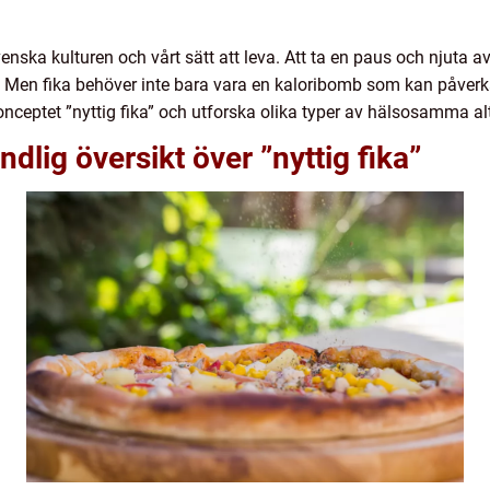
venska kulturen och vårt sätt att leva. Att ta en paus och njuta a
e. Men fika behöver inte bara vara en kaloribomb som kan påverka
onceptet ”nyttig fika” och utforska olika typer av hälsosamma alt
dlig översikt över ”nyttig fika”