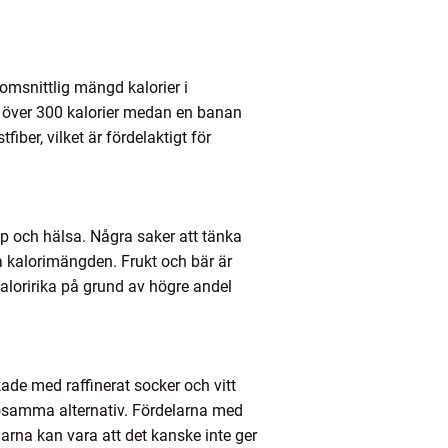
nomsnittlig mängd kalorier i
lla över 300 kalorier medan en banan
iber, vilket är fördelaktigt för
opp och hälsa. Några saker att tänka
ala kalorimängden. Frukt och bär är
kaloririka på grund av högre andel
rkade med raffinerat socker och vitt
lsosamma alternativ. Fördelarna med
arna kan vara att det kanske inte ger