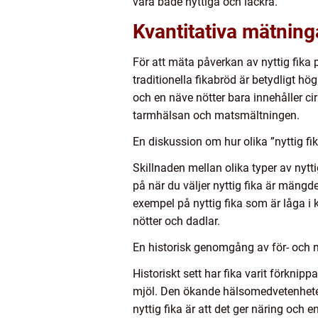
vara både nyttiga och läckra.
Kvantitativa mätninga
För att mäta påverkan av nyttig fika 
traditionella fikabröd är betydligt hö
och en näve nötter bara innehåller cirk
tarmhälsan och matsmältningen.
En diskussion om hur olika ”nyttig fik
Skillnaden mellan olika typer av nytt
på när du väljer nyttig fika är mängde
exempel på nyttig fika som är låga i 
nötter och dadlar.
En historisk genomgång av för- och n
Historiskt sett har fika varit förknip
mjöl. Den ökande hälsomedvetenheten h
nyttig fika är att det ger näring och