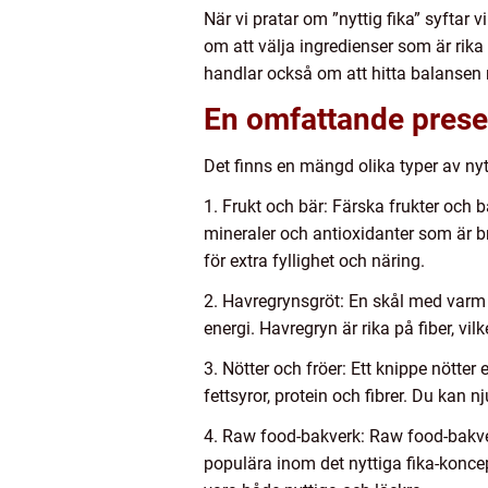
När vi pratar om ”nyttig fika” syftar
om att välja ingredienser som är rika 
handlar också om att hitta balansen 
En omfattande presen
Det finns en mängd olika typer av nytt
1. Frukt och bär: Färska frukter och b
mineraler och antioxidanter som är b
för extra fyllighet och näring.
2. Havregrynsgröt: En skål med varm h
energi. Havregryn är rika på fiber, vi
3. Nötter och fröer: Ett knippe nötter 
fettsyror, protein och fibrer. Du kan 
4. Raw food-bakverk: Raw food-bakver
populära inom det nyttiga fika-koncep