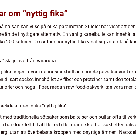
r om ”nyttig fika”
på hälsan kan vi se på olika parametrar. Studier har visat att ge
gre än de i nyttigare alternativ. En vanlig kanelbulle kan innehå
a 200 kalorier. Dessutom har nyttig fika visat sig vara rik på kostf
a” skiljer sig från varandra
ig fika ligger i deras näringsinnehåll och hur de påverkar vår kr
n tillsatt socker, innehållet av fiber och proteiner samt den tot
kalorier och höga i fiber, medan raw food-bakverk kan vara mer 
ackdelar med olika ”nyttig fika”
pat med traditionella sötsaker som bakelser och bullar, ofta tillve
ar dock lett till att fler och fler människor har sökt efter hä
 energi utan att överbelasta kroppen med onyttiga ämnen. Nackdel