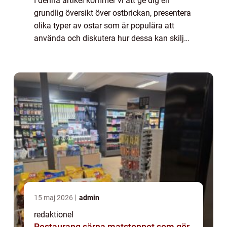
I denna artikel kommer vi att ge dig en
grundlig översikt över ostbrickan, presentera
olika typer av ostar som är populära att
använda och diskutera hur dessa kan skilja
sig från varandra. Vi kommer också att ge
dig en historisk genomgång av för- och...
15 maj 2026
admin
redaktionel
Restaurang särna matstoppet som gör