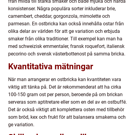
från milda till starka smaker och både mjuka och hårda
konsistenser. Några populära sorter inkluderar brie,
camembert, cheddar, gorgonzola, mimolette och
parmesan. En ostbricka kan också innehålla ostar från
olika delar av världen för att ge variation och erbjuda
smaker från olika traditioner. Till exempel kan man ha
med schweizisk emmentaler, fransk roquefort, italiensk
pecorino och svensk västerbottenost på samma bricka.
Kvantitativa mätningar
När man arrangerar en ostbricka kan kvantiteten vara
viktig att tänka på. Det är rekommenderat att ha cirka
100-150 gram ost per person, beroende på om brickan
serveras som aptitretare eller som en del av en ostbuffé.
Det är också viktigt att komplettera osten med tillbehör
som bröd, kex och frukt för att balansera smakerna och
ge variation.