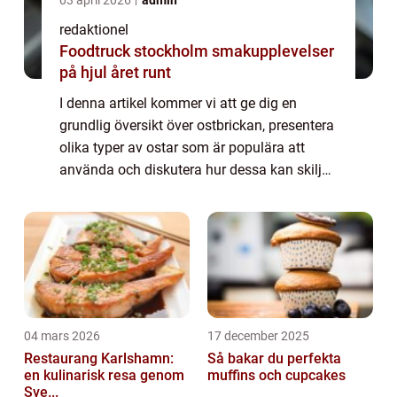
03 april 2026
admin
redaktionel
Foodtruck stockholm smakupplevelser
på hjul året runt
I denna artikel kommer vi att ge dig en
grundlig översikt över ostbrickan, presentera
olika typer av ostar som är populära att
använda och diskutera hur dessa kan skilja
sig från varandra. Vi kommer också att ge
dig en historisk genomgång av för- och...
04 mars 2026
17 december 2025
Restaurang Karlshamn:
Så bakar du perfekta
en kulinarisk resa genom
muffins och cupcakes
Sve...