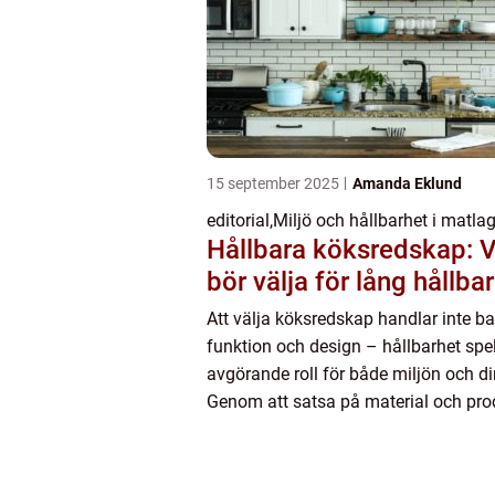
15 september 2025
Amanda Eklund
editorial
,
Miljö och hållbarhet i matla
Hållbara köksredskap: 
bör välja för lång hållba
Att välja köksredskap handlar inte b
funktion och design – hållbarhet spe
avgörande roll för både miljön och d
Genom att satsa på material och pr
tål tiden...