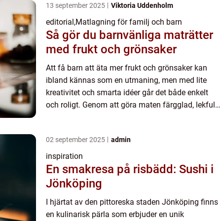
13 september 2025
Viktoria Uddenholm
editorial
,
Matlagning för familj och barn
Så gör du barnvänliga maträtter
med frukt och grönsaker
Att få barn att äta mer frukt och grönsaker kan
ibland kännas som en utmaning, men med lite
kreativitet och smarta idéer går det både enkelt
och roligt. Genom att göra maten färgglad, lekfull
och l&au...
02 september 2025
admin
inspiration
En smakresa på risbädd: Sushi i
Jönköping
I hjärtat av den pittoreska staden Jönköping finns
en kulinarisk pärla som erbjuder en unik