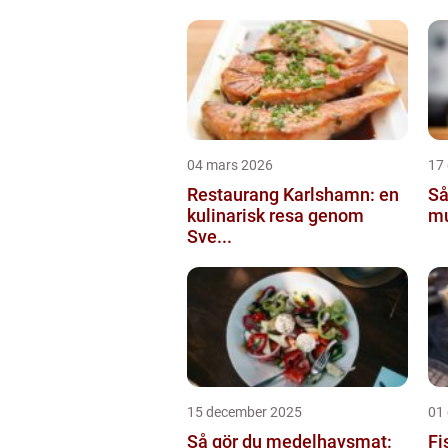
04 mars 2026
17
Restaurang Karlshamn: en
Så
kulinarisk resa genom
mu
Sve...
15 december 2025
01
Så gör du medelhavsmat:
Fi