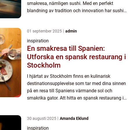
smakresa, nämligen sushi. Med en perfekt
blandning av tradition och innovation har sushi
blivit en favorit bland både lokalbefo...
01 september 2025
admin
inspiration
En smakresa till Spanien:
Utforska en spansk restaurang i
Stockholm
I hjärtat av Stockholm finns en kulinarisk
destinationsupplevelse som tar med dina sinnen
på en resa till Spaniens värmande sol och
smakrika gator. Att hitta en spansk restaurang i
Stockholm är som att upptäcka en liten bit ...
30 augusti 2025
Amanda Eklund
inspiration