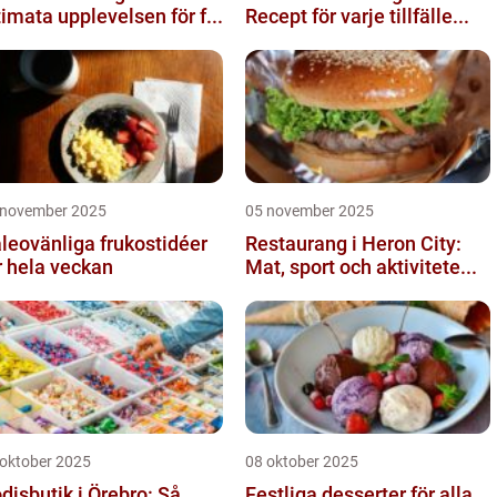
timata upplevelsen för f...
Recept för varje tillfälle...
 november 2025
05 november 2025
leovänliga frukostidéer
Restaurang i Heron City:
r hela veckan
Mat, sport och aktivitete...
 oktober 2025
08 oktober 2025
disbutik i Örebro: Så
Festliga desserter för alla