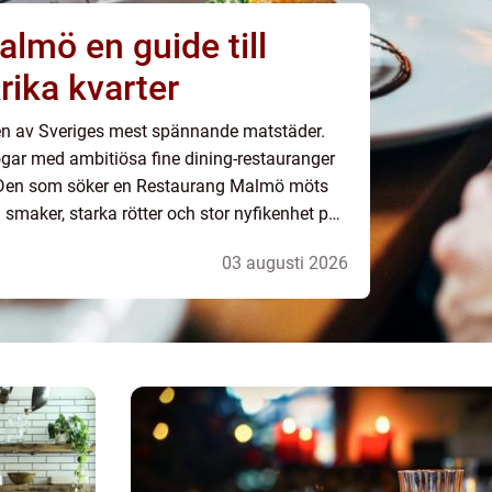
uide till
ika kvarter
t en av Sveriges mest spännande matstäder.
ar med ambitiösa fine dining-restauranger
. Den som söker en Restaurang Malmö möts
a smaker, starka rötter och stor nyfikenhet på
nya influenser präglar stadens matscen. Mångfalden speglar Malmös ...
03 augusti 2026