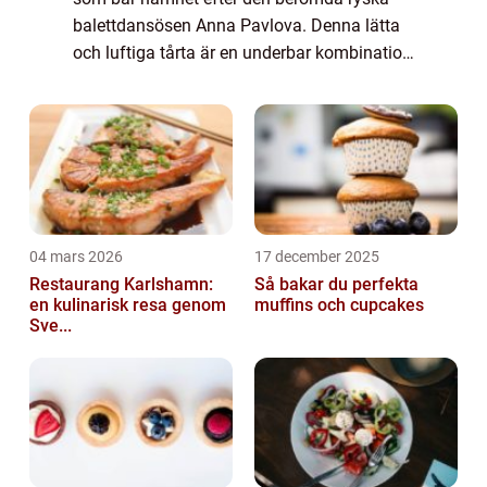
balettdansösen Anna Pavlova. Denna lätta
och luftiga tårta är en underbar kombination
av krispig utsida och mjuk insida. Den är
ofta garnerad med grädde och en mängd
ol...
04 mars 2026
17 december 2025
Restaurang Karlshamn:
Så bakar du perfekta
en kulinarisk resa genom
muffins och cupcakes
Sve...