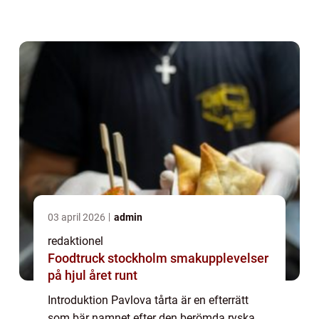
av krispig utsida och mjuk insida. Den är
ofta garnerad med grädde och en mängd
ol...
03 april 2026
admin
redaktionel
Foodtruck stockholm smakupplevelser
på hjul året runt
Introduktion Pavlova tårta är en efterrätt
som bär namnet efter den berömda ryska