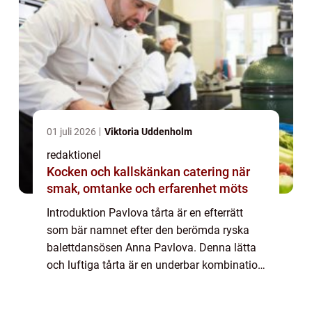
01 juli 2026
Viktoria Uddenholm
redaktionel
Kocken och kallskänkan catering när
smak, omtanke och erfarenhet möts
Introduktion Pavlova tårta är en efterrätt
som bär namnet efter den berömda ryska
balettdansösen Anna Pavlova. Denna lätta
och luftiga tårta är en underbar kombination
av krispig utsida och mjuk insida. Den är
ofta garnerad med grädde och en mängd