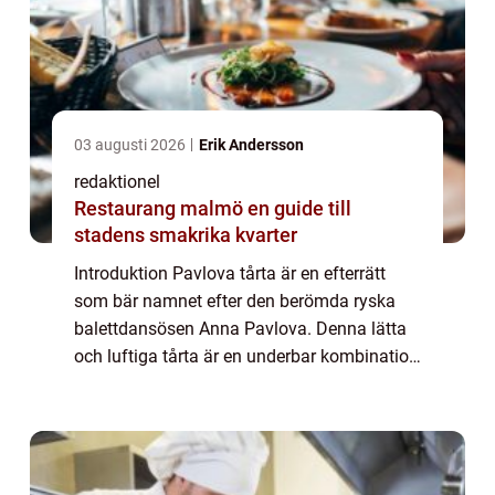
03 augusti 2026
Erik Andersson
redaktionel
Restaurang malmö en guide till
stadens smakrika kvarter
Introduktion Pavlova tårta är en efterrätt
som bär namnet efter den berömda ryska
balettdansösen Anna Pavlova. Denna lätta
och luftiga tårta är en underbar kombination
av krispig utsida och mjuk insida. Den är
ofta garnerad med grädde och en mängd
ol...