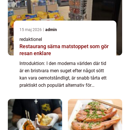
15 maj 2026
admin
redaktionel
Restaurang särna matstoppet som gör
resan enklare
Introduktion: I den moderna världen där tid
är en bristvara men suget efter något sött
kan vara oemotståndligt, är snabb tårta ett
praktiskt och populärt alternativ för
matälskare. Denna artikel kommer att ge en
grundlig översikt över snabb tårta, pr...