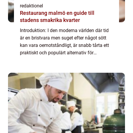
redaktionel
Restaurang malmö en guide till
stadens smakrika kvarter
Introduktion: I den moderna världen där tid
är en bristvara men suget efter något sött
kan vara oemotståndligt, är snabb tårta ett
praktiskt och populärt alternativ för
matälskare. Denna artikel kommer att ge en
grundlig översikt över snabb tårta, pr...