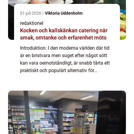
01 juli 2026
Viktoria Uddenholm
redaktionel
Kocken och kallskänkan catering när
smak, omtanke och erfarenhet möts
Introduktion: I den moderna världen där tid
är en bristvara men suget efter något sött
kan vara oemotståndligt, är snabb tårta ett
praktiskt och populärt alternativ för
matälskare. Denna artikel kommer att ge en
grundlig översikt över snabb tårta, pr...