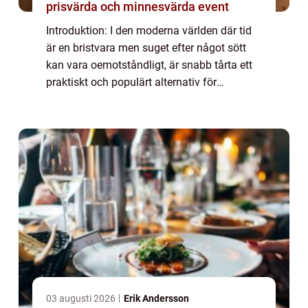
prisvärda och minnesvärda event
Introduktion: I den moderna världen där tid
är en bristvara men suget efter något sött
kan vara oemotståndligt, är snabb tårta ett
praktiskt och populärt alternativ för
matälskare. Denna artikel kommer att ge en
grundlig översikt över snabb tårta, pr...
03 augusti 2026
Erik Andersson